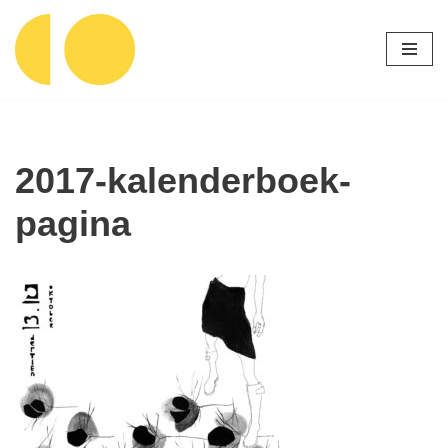
Ga
naar
de
inhoud
2017-kalenderboek-
pagina