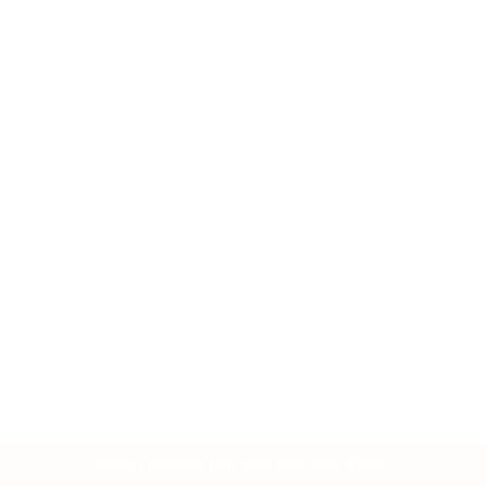
Neve
| Mogelijk gemaakt door
WordPress