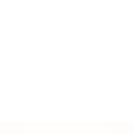
Neve
| Mogelijk gemaakt door
WordPress