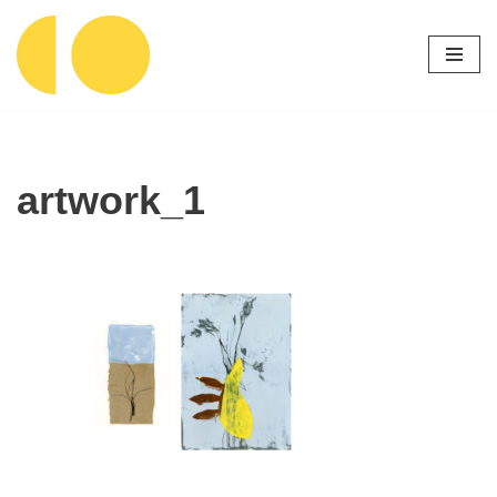
Ga
naar
de
inhoud
artwork_1